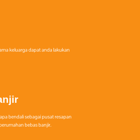
rsama keluarga dapat anda lakukan
njir
rapa bendali sebagai pusat resapan
perumahan bebas banjir.